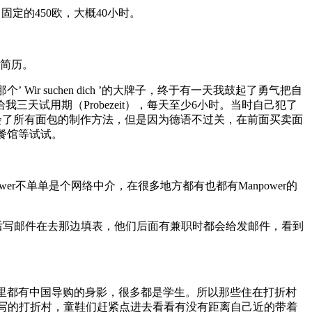
月固定的450欧，大概40小时。
投简历。
 suchen dich ’的大牌子，终于有一天我鼓起了勇气把自
试用期（Probezeit），每天至少6小时。当时自己犯了
学会了所有面包的制作方法，但是因为德语不过关，在前面买卖面
餐馆等试试。
er不单单是个网络中介，在很多地方都有也都有Manpower的
箱，然后写邮件在去那边填表，他们后面有兼职时都会给发邮件，看到
铺里都有中国导购的身影，很多都是学生。所以那些住在打折村
ay代写的打折村，童鞋们赶紧点进去看看有没有距离自己近的带着