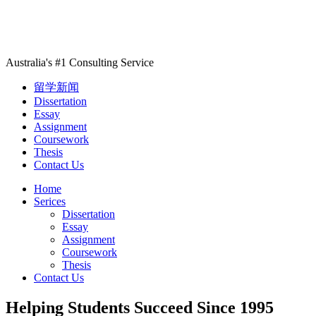
Australia's #1 Consulting Service
留学新闻
Dissertation
Essay
Assignment
Coursework
Thesis
Contact Us
Home
Serices
Dissertation
Essay
Assignment
Coursework
Thesis
Contact Us
Helping Students Succeed Since 1995