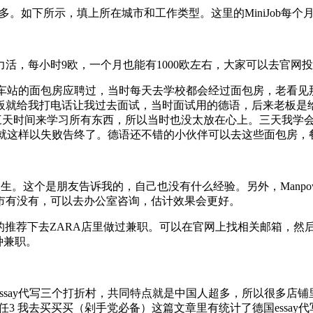
搜到很多。如下所示，填上所在城市和工作类型。这里的MiniJob每个
活，每小时9欧，一个月也能有1000欧左右，大家可以去官网
的面包房应聘过，当时每天去学校都会经过面包房，老看见那个’ Wir
给我打电话让我过去面试，当时面试用的德语，后来老板是给我三天
是需要三天时间来学习所有东西，所以当时也没太放在心上。三天我
兼职就这样以失败告终了。德语还不错的小伙伴可以去这些面包房，
男生。这个是朋友告诉我的，自己也没有什么经验。另外，Manpow
市有没有，可以去办公室咨询，估计效果会更好。
朋友曾在朋友的推荐下去ZARA店里做过兼职。可以在官网上找相关邮
种兼职。
ssay代写三个打折村，共同特点就是中国人超多，所以很多店
前任3 我去买买买（剁手党必备）这篇文章里有统计了德国ess