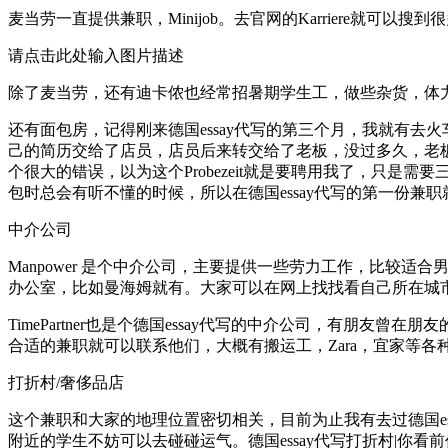
麦当劳一直提供兼职，Minijob。去官网的Karriere就可以
请点击此处输入图片描述
除了麦当劳，还有迪卡侬也经常招暑期学生工，做些杂货，体力
还有面包房，记得刚来德国essay代写的第三个月，我就有去火车站
己的简历交给了店员，店员后来转交给了老板，没过多久，老板就
个很大的错误，以为这个Probezeit就是要聘用我了，只
包时总会有听不懂的时候，所以在德国essay代写的第一份
中介公司
Manpower 是个中介公司，主要提供一些劳力工作，比较适合
办公室，比如曼海姆就有。大家可以在网上找找看自己所在城
TimePartner也是个德国essay代写的中介公司，有
合适的兼职就可以联系他们，大概有搬运工，Zara，宜家等各
打折村/奢侈品店
这个兼职和大家的地理位置密切相关，目前为止我有去过德国e
附近的学生不妨可以去碰碰运气。德国essay代写打折村|你看