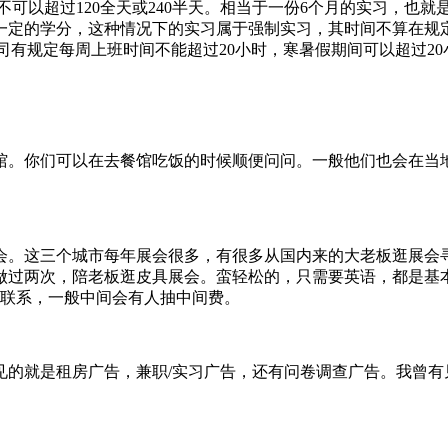
作每年不可以超过120全天或240半天。相当于一份6个月的实习，
定的学分，这种情况下的实习属于强制实习，其时间不算在规定
ent) 时，公司有规定每周上班时间不能超过20小时，寒暑假期间可以超过2
馆。你们可以在去餐馆吃饭的时候顺便问问。一般他们也会在当
会。这三个城市每年展会很多，有很多从国内来的大老板逛展会
过两次，陪老板逛皮具展会。蛮轻松的，只需要英语，都是基本
板联系，一般中间会有人抽中间费。
见的就是租房广告，兼职/实习广告，还有问卷调查广告。我曾有