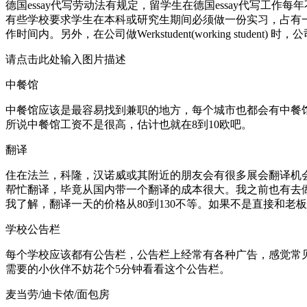
德国essay代写劳动法有规定，留学生在德国essay代写工
有些学校要求学生在本科或研究生期间必须做一份实习，占有一
作时间内。另外，在公司做Werkstudent(working stud
请点击此处输入图片描述
中餐馆
中餐馆应该是最容易找到兼职的地方，每个城市也都会有中餐
所说中餐馆工资不是很高，估计也就在8到10欧吧。
翻译
住在法兰，科隆，汉诺威或其附近的朋友会有很多展会翻译机
帮忙翻译，毕竟从国内带一个翻译的成本很大。我之前也有去做
我了解，翻译一天的价格从80到130不等。如果不是直接和老
学校公告栏
每个学校应该都有公告栏，公告栏上经常有各种广告，感觉常
需要的小伙伴不妨花个5分钟看看这个公告栏。
麦当劳/迪卡侬/面包房