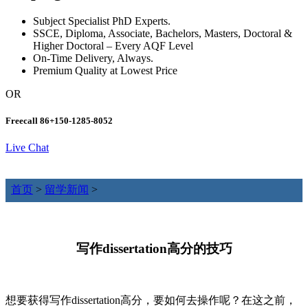
Subject Specialist PhD Experts.
SSCE, Diploma, Associate, Bachelors, Masters, Doctoral &
Higher Doctoral – Every AQF Level
On-Time Delivery, Always.
Premium Quality at Lowest Price
OR
Freecall
86+150-1285-8052
Live Chat
首页
>
留学新闻
>
写作dissertation高分的技巧
想要获得写作dissertation高分，要如何去操作呢？在这之前，