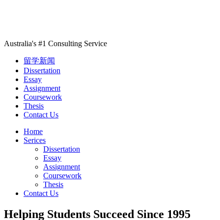
Australia's #1 Consulting Service
留学新闻
Dissertation
Essay
Assignment
Coursework
Thesis
Contact Us
Home
Serices
Dissertation
Essay
Assignment
Coursework
Thesis
Contact Us
Helping Students Succeed Since 1995